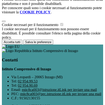
piattaforma e non è possibile disabilitarli.
Per conoscere quali sono i cookie necessari al funzionamento potete
visionare la
COOKIE POLICY
.
Cookie necessari per il funzionamento
I cookie necessari per il funzionamento non possono essere
disabilitati. È possibile consultare l'elenco nella pagina della cookie
policy.
Accetta tutti
Salva le preferenze
Istituto Comprensivo di Inzago
Contatti
Istituto Comprensivo di Inzago
Via Leopardi – 20065 Inzago (MI)
Tel:
02 954.99.53
Tel:
02 954.90.69
Email:
miic8ca003@istruzione.it
Link per inviare una mail
PEC:
miic8ca003@pec.istruzione.it
Link per inviare una mail
C.F.: 91502130155