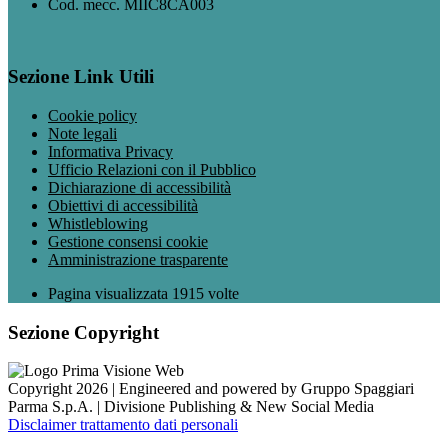
Cod. mecc. MIIC8CA003
Sezione Link Utili
Cookie policy
Note legali
Informativa Privacy
Ufficio Relazioni con il Pubblico
Dichiarazione di accessibilità
Obiettivi di accessibilità
Whistleblowing
Gestione consensi cookie
Amministrazione trasparente
Pagina visualizzata
1915
volte
Sezione Copyright
Copyright 2026 | Engineered and powered by Gruppo Spaggiari
Parma S.p.A. | Divisione Publishing & New Social Media
Disclaimer trattamento dati personali