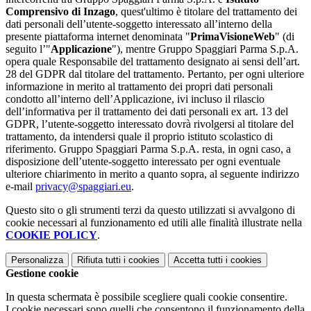
Comprensivo di Inzago
, quest'ultimo è titolare del trattamento dei
dati personali dell’utente-soggetto interessato all’interno della
presente piattaforma internet denominata "
PrimaVisioneWeb
" (di
seguito l’"
Applicazione
"), mentre Gruppo Spaggiari Parma S.p.A.
opera quale Responsabile del trattamento designato ai sensi dell’art.
28 del GDPR dal titolare del trattamento. Pertanto, per ogni ulteriore
informazione in merito al trattamento dei propri dati personali
condotto all’interno dell’Applicazione, ivi incluso il rilascio
dell’informativa per il trattamento dei dati personali ex art. 13 del
GDPR, l’utente-soggetto interessato dovrà rivolgersi al titolare del
trattamento, da intendersi quale il proprio istituto scolastico di
riferimento. Gruppo Spaggiari Parma S.p.A. resta, in ogni caso, a
disposizione dell’utente-soggetto interessato per ogni eventuale
ulteriore chiarimento in merito a quanto sopra, al seguente indirizzo
e-mail
privacy@spaggiari.eu
.
Questo sito o gli strumenti terzi da questo utilizzati si avvalgono di
cookie necessari al funzionamento ed utili alle finalità illustrate nella
COOKIE POLICY
.
Personalizza
Rifiuta tutti
i cookies
Accetta tutti
i cookies
Gestione cookie
In questa schermata è possibile scegliere quali cookie consentire.
I cookie necessari sono quelli che consentono il funzionamento della