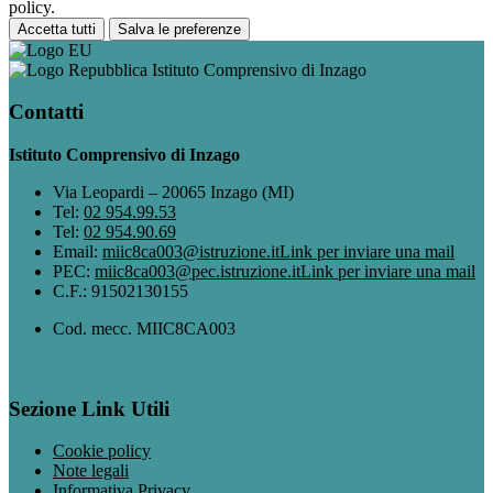
policy.
Accetta tutti
Salva le preferenze
Istituto Comprensivo di Inzago
Contatti
Istituto Comprensivo di Inzago
Via Leopardi – 20065 Inzago (MI)
Tel:
02 954.99.53
Tel:
02 954.90.69
Email:
miic8ca003@istruzione.it
Link per inviare una mail
PEC:
miic8ca003@pec.istruzione.it
Link per inviare una mail
C.F.: 91502130155
Cod. mecc. MIIC8CA003
Sezione Link Utili
Cookie policy
Note legali
Informativa Privacy