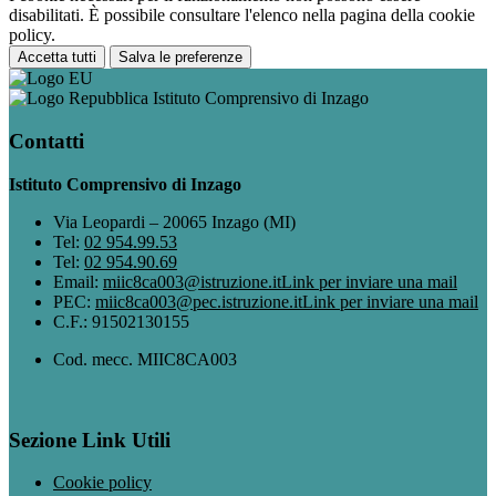
disabilitati. È possibile consultare l'elenco nella pagina della cookie
policy.
Accetta tutti
Salva le preferenze
Istituto Comprensivo di Inzago
Contatti
Istituto Comprensivo di Inzago
Via Leopardi – 20065 Inzago (MI)
Tel:
02 954.99.53
Tel:
02 954.90.69
Email:
miic8ca003@istruzione.it
Link per inviare una mail
PEC:
miic8ca003@pec.istruzione.it
Link per inviare una mail
C.F.: 91502130155
Cod. mecc. MIIC8CA003
Sezione Link Utili
Cookie policy