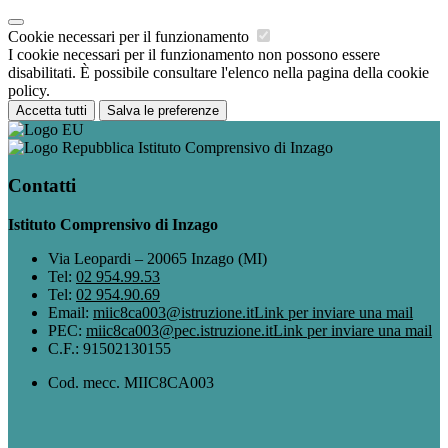
Cookie necessari per il funzionamento
I cookie necessari per il funzionamento non possono essere
disabilitati. È possibile consultare l'elenco nella pagina della cookie
policy.
Accetta tutti
Salva le preferenze
Istituto Comprensivo di Inzago
Contatti
Istituto Comprensivo di Inzago
Via Leopardi – 20065 Inzago (MI)
Tel:
02 954.99.53
Tel:
02 954.90.69
Email:
miic8ca003@istruzione.it
Link per inviare una mail
PEC:
miic8ca003@pec.istruzione.it
Link per inviare una mail
C.F.: 91502130155
Cod. mecc. MIIC8CA003