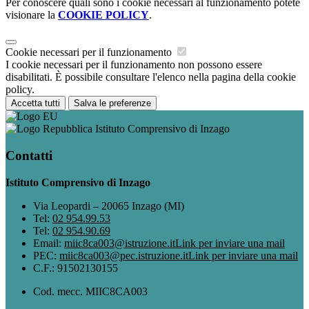
Per conoscere quali sono i cookie necessari al funzionamento potete
visionare la
COOKIE POLICY
.
Cookie necessari per il funzionamento
I cookie necessari per il funzionamento non possono essere
disabilitati. È possibile consultare l'elenco nella pagina della cookie
policy.
Accetta tutti
Salva le preferenze
Istituto Comprensivo di Inzago
Contatti
Istituto Comprensivo di Inzago
Via Leopardi – 20065 Inzago (MI)
Tel:
02 954.99.53
Tel:
02 954.90.69
Email:
miic8ca003@istruzione.it
Link per inviare una mail
PEC:
miic8ca003@pec.istruzione.it
Link per inviare una mail
C.F.: 91502130155
Cod. mecc. MIIC8CA003