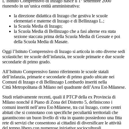
L’Istituto Comprensivo di Inzago nasce il 1° settembre 2000
riunendo in un’unica entità amministrativa:
la direzione didattica di Inzago che gestiva le scuole
elementari e materne di Inzago e di Bellinzago L.;
la Scuola Media di Inzago;
la Scuola Media di Bellinzago che a fasi alterne era stata
sezione staccata prima della Scuola Media di Gessate e poi
della Scuola Media di Masate.
Oggi l’Istituto Comprensivo di Inzago si articola in otto diverse sedi
scolastiche: tre scuole
dell’infanzia, tre scuole primarie e due scuole
secondarie di primo grado.
All’Istituto Comprensivo fanno riferimento le scuole statali
dell’infanzia, primarie e secondarie
di primo grado ubicate nei
Comuni di Inzago e di Bellinzago Lombardo inseriti nella
Città
Metropolitana di Milano nel quadrante dell’Area Est-Milanese.
Studi relativamente recenti, quali il PTCP della ex Provincia di
Milano nonché il Piano di Zona del Distretto 5, definiscono i
comuni inseriti nell’area Est-Milanese, tra cui Inzago, come centri
abitati che si connotano con specifiche peculiarità territoriali che
garantiscono un buon livello di vita in quanto possiedono una fitta
rete di servizi che consentono ai cittadini di diversificare le attività
del tempo libero con numerose iniziative socioculturali.