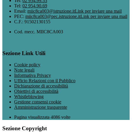
Tel:
02 954.99.53
Tel:
02 954.90.69
Email:
miic8ca003@istruzione.it
Link per inviare una mail
PEC:
miic8ca003@pec.istruzione.it
Link per inviare una mail
C.F.: 91502130155
Cod. mecc. MIIC8CA003
Sezione Link Utili
Cookie policy
Note legali
Informativa Privacy
Ufficio Relazioni con il Pubblico
Dichiarazione di accessibilità
Obiettivi di accessibilità
Whistleblowing
Gestione consensi cookie
Amministrazione trasparente
Pagina visualizzata
4086
volte
Sezione Copyright