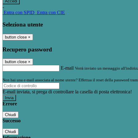
-
Entra con SPID
Entra con CIE
Seleziona utente
button close
×
Recupero password
button close
×
E-mail
Verrà inviato un messaggio all'indirizz
Non hai una e-mail associata al nome utente? Effettua il reset della password tram
E-mail inviata, si prega di controllare la casella di posta elettronica!
Errore
Chiudi
Successo
Chiudi
Informazione