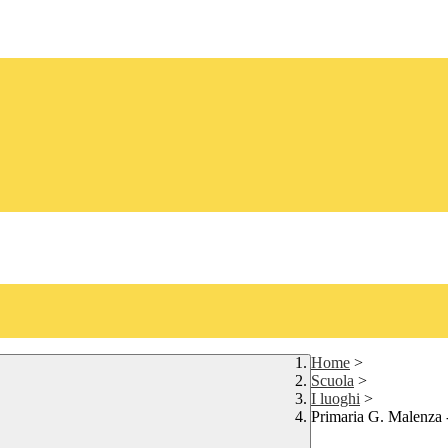
Home
>
Scuola
>
I luoghi
>
Primaria G. Malenza 