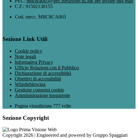
PEC:
miic8ca003@pec.istruzione.it
Link per inviare una mail
C.F.: 91502130155
Cod. mecc. MIIC8CA003
Sezione Link Utili
Cookie policy
Note legali
Informativa Privacy
Ufficio Relazioni con il Pubblico
Dichiarazione di accessibilità
Obiettivi di accessibilità
Whistleblowing
Gestione consensi cookie
Amministrazione trasparente
Pagina visualizzata
777
volte
Sezione Copyright
Copyright 2026 | Engineered and powered by Gruppo Spaggiari