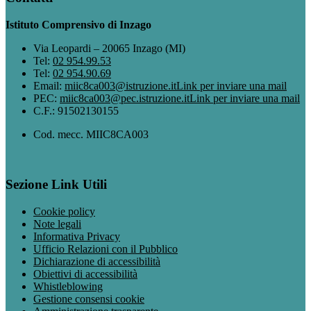
Istituto Comprensivo di Inzago
Via Leopardi – 20065 Inzago (MI)
Tel:
02 954.99.53
Tel:
02 954.90.69
Email:
miic8ca003@istruzione.it
Link per inviare una mail
PEC:
miic8ca003@pec.istruzione.it
Link per inviare una mail
C.F.: 91502130155
Cod. mecc. MIIC8CA003
Sezione Link Utili
Cookie policy
Note legali
Informativa Privacy
Ufficio Relazioni con il Pubblico
Dichiarazione di accessibilità
Obiettivi di accessibilità
Whistleblowing
Gestione consensi cookie