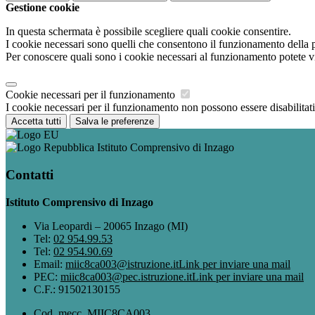
Gestione cookie
In questa schermata è possibile scegliere quali cookie consentire.
I cookie necessari sono quelli che consentono il funzionamento della pi
Per conoscere quali sono i cookie necessari al funzionamento potete v
Cookie necessari per il funzionamento
I cookie necessari per il funzionamento non possono essere disabilitati.
Accetta tutti
Salva le preferenze
Istituto Comprensivo di Inzago
Contatti
Istituto Comprensivo di Inzago
Via Leopardi – 20065 Inzago (MI)
Tel:
02 954.99.53
Tel:
02 954.90.69
Email:
miic8ca003@istruzione.it
Link per inviare una mail
PEC:
miic8ca003@pec.istruzione.it
Link per inviare una mail
C.F.: 91502130155
Cod. mecc. MIIC8CA003