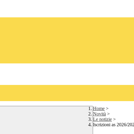
Home
>
Novità
>
Le notizie
>
Iscrizioni as 2026/20