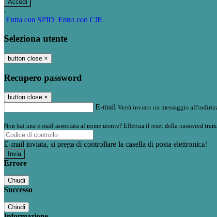
-
Entra con SPID
Entra con CIE
Seleziona utente
button close
×
Recupero password
button close
×
E-mail
Verrà inviato un messaggio all'indirizz
Non hai una e-mail associata al nome utente? Effettua il reset della password tram
E-mail inviata, si prega di controllare la casella di posta elettronica!
Errore
Chiudi
Successo
Chiudi
Informazione