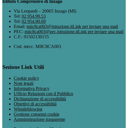
Istituto Comprensivo di Inzago
Via Leopardi – 20065 Inzago (MI)
Tel:
02 954.99.53
Tel:
02 954.90.69
Email:
miic8ca003@istruzione.it
Link per inviare una mail
PEC:
miic8ca003@pec.istruzione.it
Link per inviare una mail
C.F.: 91502130155
Cod. mecc. MIIC8CA003
Sezione Link Utili
Cookie policy
Note legali
Informativa Privacy
Ufficio Relazioni con il Pubblico
Dichiarazione di accessibilità
Obiettivi di accessibilità
Whistleblowing
Gestione consensi cookie
Amministrazione trasparente