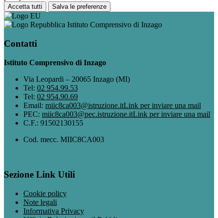
Accetta tutti
Salva le preferenze
Istituto Comprensivo di Inzago
Contatti
Istituto Comprensivo di Inzago
Via Leopardi – 20065 Inzago (MI)
Tel:
02 954.99.53
Tel:
02 954.90.69
Email:
miic8ca003@istruzione.it
Link per inviare una mail
PEC:
miic8ca003@pec.istruzione.it
Link per inviare una mail
C.F.: 91502130155
Cod. mecc. MIIC8CA003
Sezione Link Utili
Cookie policy
Note legali
Informativa Privacy