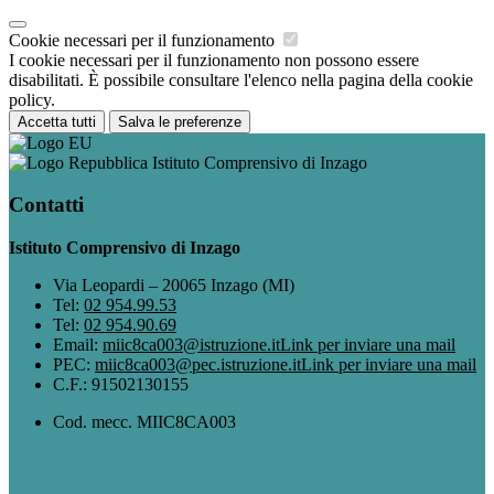
Cookie necessari per il funzionamento
I cookie necessari per il funzionamento non possono essere
disabilitati. È possibile consultare l'elenco nella pagina della cookie
policy.
Accetta tutti
Salva le preferenze
Istituto Comprensivo di Inzago
Contatti
Istituto Comprensivo di Inzago
Via Leopardi – 20065 Inzago (MI)
Tel:
02 954.99.53
Tel:
02 954.90.69
Email:
miic8ca003@istruzione.it
Link per inviare una mail
PEC:
miic8ca003@pec.istruzione.it
Link per inviare una mail
C.F.: 91502130155
Cod. mecc. MIIC8CA003