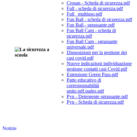
Crosan - Scheda di sicurezza.pdf
Full - scheda di sicurezza.pdf
Full_ multiuso.pdf
Fun Ball - scheda di sicurezza.pdf
Fun Ball - sgrassante.pdf
Fun Ball Cam - scheda di
sicurezza.pdf
Fun Ball Cam - sgrassante
universale.pdf
Disposizioni per la gestione dei
casi covid.pdf
Nuove indicazioni individuazione
gestione contatti casi Covid.pdf
Estensione Green Pass.pdf
Patto educativo di
corresponsabilità
unito.pdf.pades.pdf
Pyn - Detergente sgrassante.pdf
Pyn - Scheda di sicurezza.pdf
Notizie