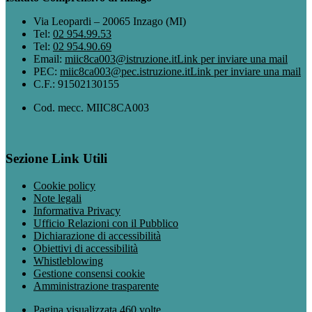
Via Leopardi – 20065 Inzago (MI)
Tel:
02 954.99.53
Tel:
02 954.90.69
Email:
miic8ca003@istruzione.it
Link per inviare una mail
PEC:
miic8ca003@pec.istruzione.it
Link per inviare una mail
C.F.: 91502130155
Cod. mecc. MIIC8CA003
Sezione Link Utili
Cookie policy
Note legali
Informativa Privacy
Ufficio Relazioni con il Pubblico
Dichiarazione di accessibilità
Obiettivi di accessibilità
Whistleblowing
Gestione consensi cookie
Amministrazione trasparente
Pagina visualizzata
460
volte