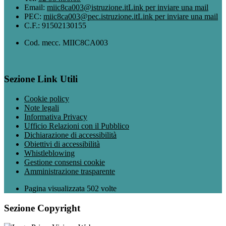
Email:
miic8ca003@istruzione.it
Link per inviare una mail
PEC:
miic8ca003@pec.istruzione.it
Link per inviare una mail
C.F.: 91502130155
Cod. mecc. MIIC8CA003
Sezione Link Utili
Cookie policy
Note legali
Informativa Privacy
Ufficio Relazioni con il Pubblico
Dichiarazione di accessibilità
Obiettivi di accessibilità
Whistleblowing
Gestione consensi cookie
Amministrazione trasparente
Pagina visualizzata
502
volte
Sezione Copyright