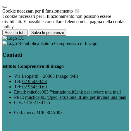
Cookie necessari per il funzionamento
I cookie necessari per il funzionamento non possono essere
disabilitati. È possibile consultare l'elenco nella pagina della cookie
policy.
Accetta tutti
Salva le preferenze
Istituto Comprensivo di Inzago
Contatti
Istituto Comprensivo di Inzago
Via Leopardi – 20065 Inzago (MI)
Tel:
02 954.99.53
Tel:
02 954.90.69
Email:
miic8ca003@istruzione.it
Link per inviare una mail
PEC:
miic8ca003@pec.istruzione.it
Link per inviare una mail
C.F.: 91502130155
Cod. mecc. MIIC8CA003