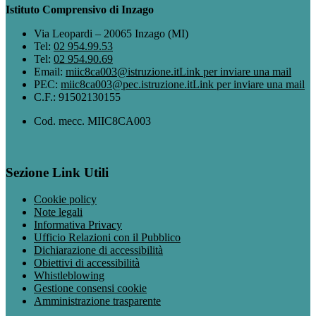
Istituto Comprensivo di Inzago
Via Leopardi – 20065 Inzago (MI)
Tel:
02 954.99.53
Tel:
02 954.90.69
Email:
miic8ca003@istruzione.it
Link per inviare una mail
PEC:
miic8ca003@pec.istruzione.it
Link per inviare una mail
C.F.: 91502130155
Cod. mecc. MIIC8CA003
Sezione Link Utili
Cookie policy
Note legali
Informativa Privacy
Ufficio Relazioni con il Pubblico
Dichiarazione di accessibilità
Obiettivi di accessibilità
Whistleblowing
Gestione consensi cookie
Amministrazione trasparente