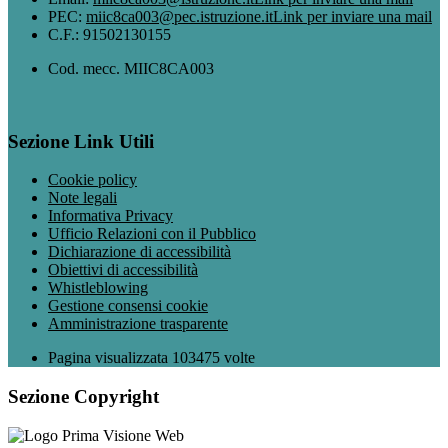
PEC:
miic8ca003@pec.istruzione.it
Link per inviare una mail
C.F.: 91502130155
Cod. mecc. MIIC8CA003
Sezione Link Utili
Cookie policy
Note legali
Informativa Privacy
Ufficio Relazioni con il Pubblico
Dichiarazione di accessibilità
Obiettivi di accessibilità
Whistleblowing
Gestione consensi cookie
Amministrazione trasparente
Pagina visualizzata
103475
volte
Sezione Copyright