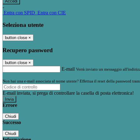
-
Entra con SPID
Entra con CIE
Seleziona utente
button close
×
Recupero password
button close
×
E-mail
Verrà inviato un messaggio all'indirizz
Non hai una e-mail associata al nome utente? Effettua il reset della password tram
E-mail inviata, si prega di controllare la casella di posta elettronica!
Errore
Chiudi
Successo
Chiudi
Informazione