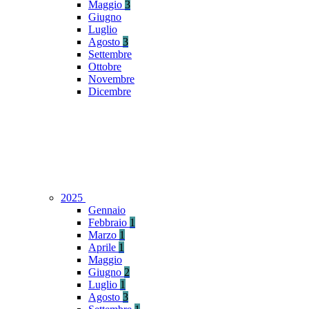
Maggio
3
Giugno
Luglio
Agosto
3
Settembre
Ottobre
Novembre
Dicembre
2025
Gennaio
Febbraio
1
Marzo
1
Aprile
1
Maggio
Giugno
2
Luglio
1
Agosto
3