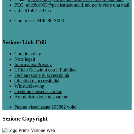
PEC:
miic8ca003@pec.istruzione.it
Link per inviare una mail
C.F.: 91502130155
Cod. mecc. MIIC8CA003
Sezione Link Utili
Cookie policy
Note legali
Informativa Privacy
Ufficio Relazioni con il Pubblico
Dichiarazione di accessibilità
Obiettivi di accessibilità
Whistleblowing
Gestione consensi cookie
Amministrazione trasparente
Pagina visualizzata
103562
volte
Sezione Copyright