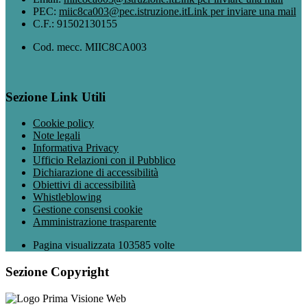
PEC:
miic8ca003@pec.istruzione.it
Link per inviare una mail
C.F.: 91502130155
Cod. mecc. MIIC8CA003
Sezione Link Utili
Cookie policy
Note legali
Informativa Privacy
Ufficio Relazioni con il Pubblico
Dichiarazione di accessibilità
Obiettivi di accessibilità
Whistleblowing
Gestione consensi cookie
Amministrazione trasparente
Pagina visualizzata
103585
volte
Sezione Copyright