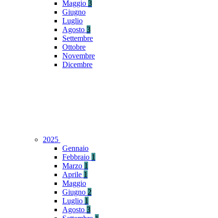
Maggio
3
Giugno
Luglio
Agosto
3
Settembre
Ottobre
Novembre
Dicembre
2025
Gennaio
Febbraio
1
Marzo
1
Aprile
1
Maggio
Giugno
2
Luglio
1
Agosto
3