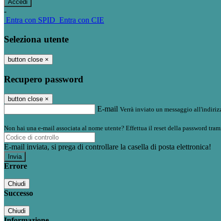
-
Entra con SPID
Entra con CIE
Seleziona utente
button close
×
Recupero password
button close
×
E-mail
Verrà inviato un messaggio all'indirizz
Non hai una e-mail associata al nome utente? Effettua il reset della password tram
E-mail inviata, si prega di controllare la casella di posta elettronica!
Errore
Chiudi
Successo
Chiudi
Informazione