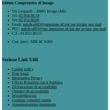
Istituto Comprensivo di Inzago
Via Leopardi – 20065 Inzago (MI)
Tel:
02 954.99.53
Tel:
02 954.90.69
Email:
miic8ca003@istruzione.it
Link per inviare una mail
PEC:
miic8ca003@pec.istruzione.it
Link per inviare una mail
C.F.: 91502130155
Cod. mecc. MIIC8CA003
Sezione Link Utili
Cookie policy
Note legali
Informativa Privacy
Ufficio Relazioni con il Pubblico
Dichiarazione di accessibilità
Obiettivi di accessibilità
Whistleblowing
Gestione consensi cookie
Amministrazione trasparente