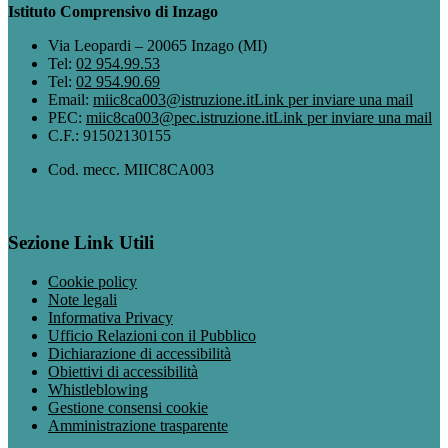
Istituto Comprensivo di Inzago
Via Leopardi – 20065 Inzago (MI)
Tel:
02 954.99.53
Tel:
02 954.90.69
Email:
miic8ca003@istruzione.it
Link per inviare una mail
PEC:
miic8ca003@pec.istruzione.it
Link per inviare una mail
C.F.: 91502130155
Cod. mecc. MIIC8CA003
Sezione Link Utili
Cookie policy
Note legali
Informativa Privacy
Ufficio Relazioni con il Pubblico
Dichiarazione di accessibilità
Obiettivi di accessibilità
Whistleblowing
Gestione consensi cookie
Amministrazione trasparente